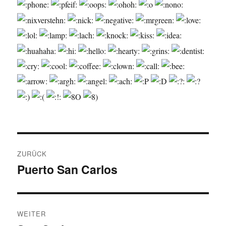
Beitragsnavigation
ZURÜCK
Puerto San Carlos
Vorheriger
Beitrag:
WEITER