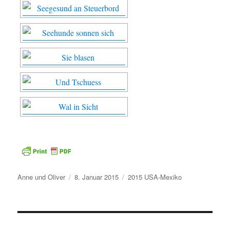
Autor
Veröffentlicht
Kategorien
Anne und Oliver
8. Januar 2015
2015 USA-Mexiko
am