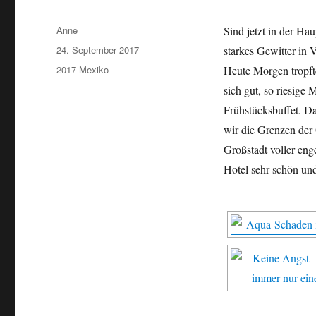
Autor
Anne
Sind jetzt in der H
Veröffentlicht
24. September 2017
starkes Gewitter in 
am
Kategorien
2017 Mexiko
Heute Morgen tropft
sich gut, so riesig
Frühstücksbuffet. D
wir die Grenzen der 
Großstadt voller eng
Hotel sehr schön und 