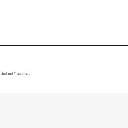
r sind mit
*
markiert