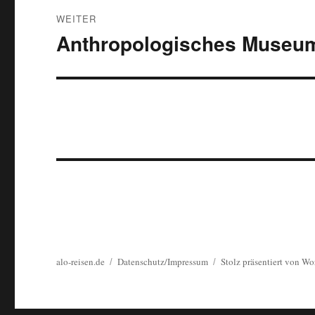
WEITER
Anthropologisches Museu
Nächster
Beitrag:
alo-reisen.de
Datenschutz/Impressum
Stolz präsentiert von Wo