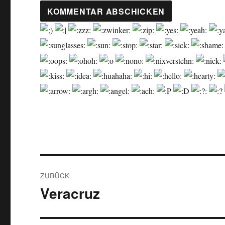
Beitragsnavigation
ZURÜCK
Veracruz
Vorheriger
Beitrag: