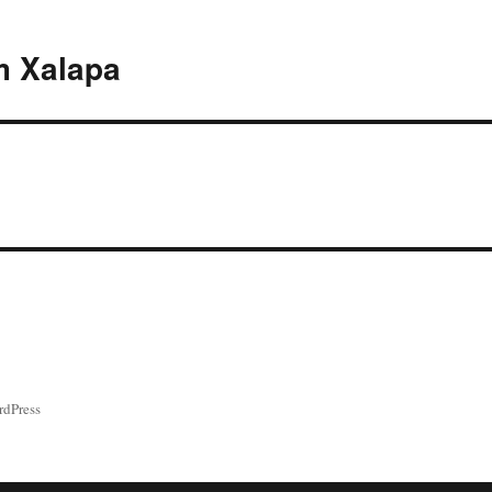
m Xalapa
rdPress