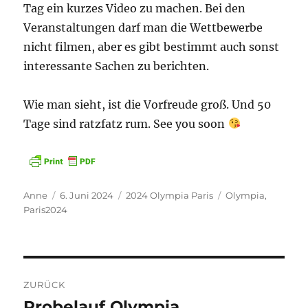
Tag ein kurzes Video zu machen. Bei den
Veranstaltungen darf man die Wettbewerbe
nicht filmen, aber es gibt bestimmt auch sonst
interessante Sachen zu berichten.
Wie man sieht, ist die Vorfreude groß. Und 50
Tage sind ratzfatz rum. See you soon
Autor
Veröffentlicht
Kategorien
Schlagwörter
Anne
6. Juni 2024
2024 Olympia Paris
Olympia
,
am
Paris2024
Beitragsnavigation
ZURÜCK
Probelauf Olympia
Vorheriger