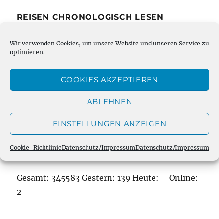
REISEN CHRONOLOGISCH LESEN
Bei unserem Blog ist immer der neueste
Wir verwenden Cookies, um unsere Website und unseren Service zu
optimieren.
Eintrag oben. Um die Reisen chronologisch zu
lesen, kann man die Links zu alo-reisen.de
COOKIES AKZEPTIEREN
nutzen. Wir aktualisieren während einer Reise
eigentlich immer täglich!
ABLEHNEN
EINSTELLUNGEN ANZEIGEN
Cookie-Richtlinie
Datenschutz/Impressum
Datenschutz/Impressum
BESUCHER
Gesamt:
345583
Gestern:
139
Heute:
_
Online:
2