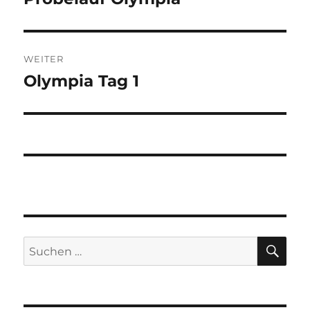
Beitrag:
WEITER
Olympia Tag 1
Nächster
Beitrag:
SU
Suchen
nach: