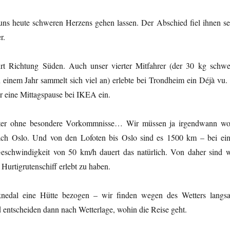
s heute schweren Herzens gehen lassen. Der Abschied fiel ihnen se
r.
hrt Richtung Süden. Auch unser vierter Mitfahrer (der 30 kg schwe
 einem Jahr sammelt sich viel an) erlebte bei Trondheim ein Déjà vu. 
r eine Mittagspause bei IKEA ein.
eter ohne besondere Vorkommnisse… Wir müssen ja irgendwann wo
ach Oslo. Und von den Lofoten bis Oslo sind es 1500 km – bei ein
Geschwindigkeit von 50 km/h dauert das natürlich. Von daher sind w
 Hurtigrutenschiff erlebt zu haben.
knedal eine Hütte bezogen – wir finden wegen des Wetters langs
 entscheiden dann nach Wetterlage, wohin die Reise geht.