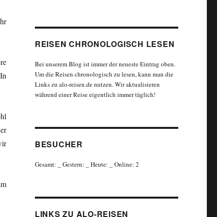
hr
REISEN CHRONOLOGISCH LESEN
re
Bei unserem Blog ist immer der neueste Eintrag oben.
Um die Reisen chronologisch zu lesen, kann man die
In
Links zu alo-reisen.de nutzen. Wir aktualisieren
während einer Reise eigentlich immer täglich!
hl
er
ir
BESUCHER
Gesamt:
_
Gestern:
_
Heute:
_
Online: 2
am
LINKS ZU ALO-REISEN