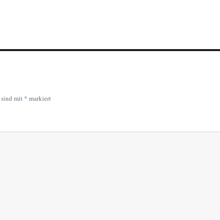
r sind mit
*
markiert