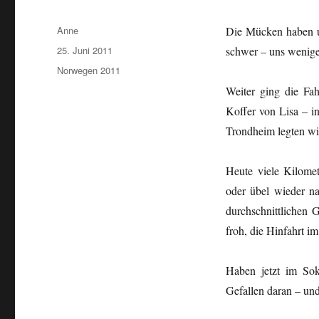
Autor
Anne
Die Mücken haben un
Veröffentlicht
25. Juni 2011
schwer – uns wenige
am
Kategorien
Norwegen 2011
Weiter ging die Fa
Koffer von Lisa – in
Trondheim legten wi
Heute viele Kilom
oder übel wieder n
durchschnittlichen 
froh, die Hinfahrt im
Haben jetzt im So
Gefallen daran – und