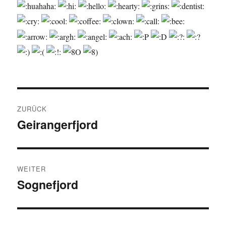
Beitragsnavigation
ZURÜCK
Geirangerfjord
Vorheriger
Beitrag:
WEITER
Sognefjord
Nächster
Beitrag: