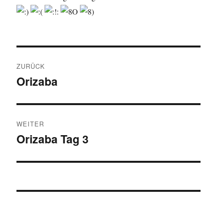
Beitragsnavigation
ZURÜCK
Orizaba
Vorheriger
Beitrag:
WEITER
Orizaba Tag 3
Nächster
Beitrag: