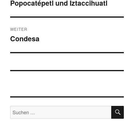
Popocatépetl und Iztaccihuatl
Vorheriger
Beitrag:
WEITER
Condesa
Nächster
Beitrag:
SU
Suchen
nach: