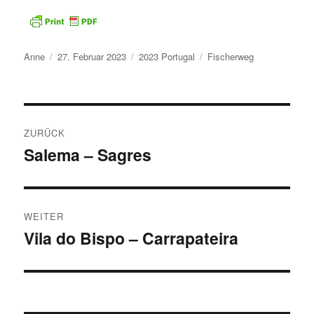
Autor
Veröffentlicht
Kategorien
Schlagwörter
Anne
27. Februar 2023
2023 Portugal
Fischerweg
am
Beitragsnavigation
ZURÜCK
Salema – Sagres
Vorheriger
Beitrag:
WEITER
Vila do Bispo – Carrapateira
Nächster
Beitrag: