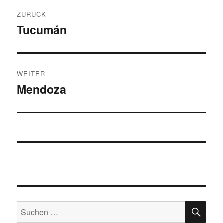
Beitragsnavigation
ZURÜCK
Tucumán
Vorheriger
Beitrag:
WEITER
Mendoza
Nächster
Beitrag:
SU
Suchen
nach: