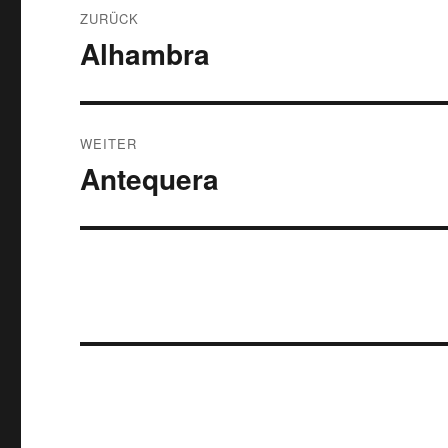
Beitragsnavigation
ZURÜCK
Alhambra
Vorheriger
Beitrag:
WEITER
Antequera
Nächster
Beitrag: