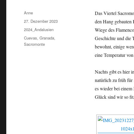
Autor
Anne
Das Viertel Sacromon
Veröffentlicht
27. Dezember 2023
den Hang gebauten Hä
am
Kategorien
2024_Andalusien
Wiege des Flamenco
Schlagwörter
Cuevas
,
Granada
,
Geschichte und die T
Sacromonte
bewohnt, einige werd
eine Temperatur von 
Nachts gibt es hier
natürlich zu früh fü
es wieder bei einem
Glück sind wir so f