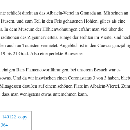
te schließt direkt an das Albaicín-Vertel in Granada an. Mit seinen an
usern, und zum Teil in den Fels gehauenen Höhlen, gilt es als eine
s. In dem Museum der Höhlenwohnungen erfährt man viel über die
raditionen des Zigeunerviertels. Einige der Höhlen im Viertel sind noc
en auch an Touristen vermietet. Angeblich ist in den Cuevas ganzjähri
19 bis 21 Grad. Also eine perfekte Bauweise.
 in einigen Bars Flamencovorführungen, bei unserem Besuch war es
r sowas. Und da wir inzwischen einen Coronastatus 3 von 3 haben, blieb
 Mittagessen draußen auf einem schönen Platz im Albaicín-Viertel. Zum
it, dass man wenigstens etwas unternehmen kann.