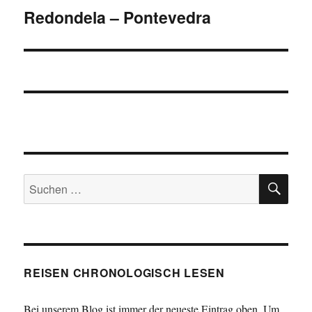
Redondela – Pontevedra
Nächster
Beitrag:
SU
Suchen
nach:
REISEN CHRONOLOGISCH LESEN
Bei unserem Blog ist immer der neueste Eintrag oben. Um