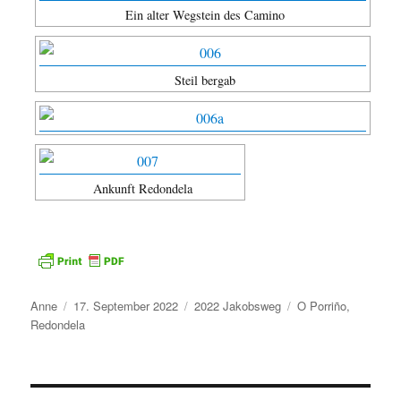
Ein alter Wegstein des Camino
Steil bergab
Ankunft Redondela
Autor
Veröffentlicht
Kategorien
Schlagwörter
Anne
17. September 2022
2022 Jakobsweg
O Porriño
,
am
Redondela