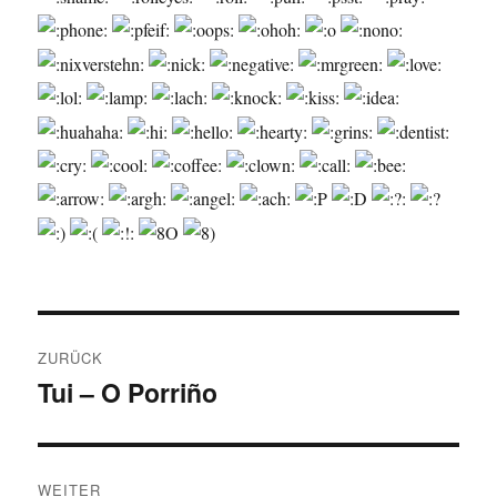
Beitragsnavigation
ZURÜCK
Tui – O Porriño
Vorheriger
Beitrag:
WEITER